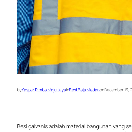
by
Kaspar Rimba Maju Jaya
in
Besi Baja Medan
on
December 13, 
Besi galvanis adalah material bangunan yang s